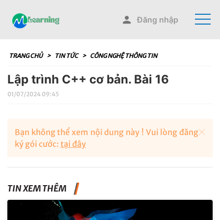
Đăng nhập
TRANG CHỦ
>
TIN TỨC
>
CÔNG NGHỆ THÔNG TIN
Lập trình C++ cơ bản. Bài 16
01/07/2024 09:45
Bạn không thể xem nội dung này ! Vui lòng đăng
ký gói cước:
tại đây
TIN XEM THÊM