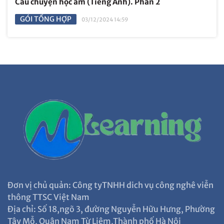
Câu chuyện học âm (Tiếng Anh). Phần 2
GÓI TỔNG HỢP
03/12/2024 14:59
Đơn vị chủ quản: Công tyTNHH dich vụ công nghê viễn
thông TTSC Việt Nam
Địa chỉ: Số 18,ngõ 3, đường Nguyễn Hữu Hưng, Phường
Tây Mỗ, Quận Nam Từ Liêm,Thành phố Hà Nội