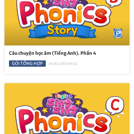
Câu chuyện học âm (Tiếng Anh). Phần 4
GÓI TỔNG HỢP
05/02/2025 09:32