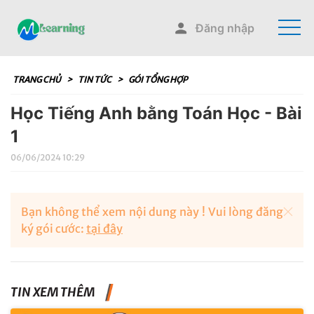
Đăng nhập
TRANG CHỦ
>
TIN TỨC
>
GÓI TỔNG HỢP
Học Tiếng Anh bằng Toán Học - Bài
1
06/06/2024 10:29
Bạn không thể xem nội dung này ! Vui lòng đăng
ký gói cước:
tại đây
TIN XEM THÊM